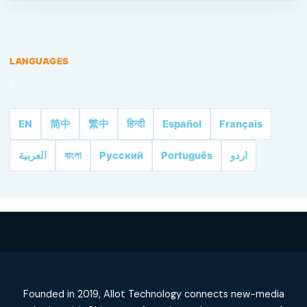
LANGUAGES
Language Switcher
EN
简中
繁中
हिन्दी
Español
Français
العربية
বাংলা
Русский
Português
اردو
Founded in 2019, Allot Technology connects new-media