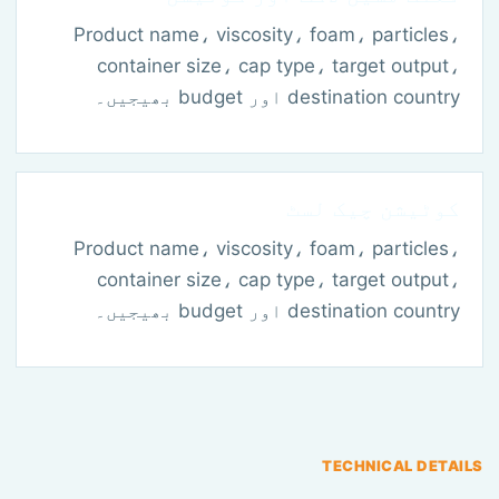
Product name، viscosity، foam، particles،
container size، cap type، target output،
destination country اور budget بھیجیں۔
کوٹیشن چیک لسٹ
Product name، viscosity، foam، particles،
container size، cap type، target output،
destination country اور budget بھیجیں۔
TECHNICAL DETAILS