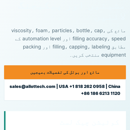
مشینیں اور پیکیجنگ
لائنیں
مائع کی viscosity، foam، particles، bottle، cap،
filling accuracy، speed اور automation level کے
مطابق filling، capping، labeling اور packing
equipment منتخب کریں۔
مائع اور بوتل کی تفصیلات بھیجیں
sales@allottech.com | USA +1 818 262 0958 | China
+86 186 6213 1120
کوٹیشن چیک لسٹ