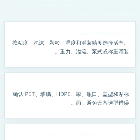
چین سے مائع فلنگ مشینیں اور
پیکیجنگ لائنیں
مائع فلنگ مشین
按粘度、泡沫、颗粒、温度和灌装精度选择活塞、
重力、溢流、泵式或称重灌装。
بوتل فلنگ مشین
确认 PET、玻璃、HDPE、罐、瓶口、盖型和贴标
面，避免设备选型错误。
فلنگ مشین لاگت اور کوٹیشن