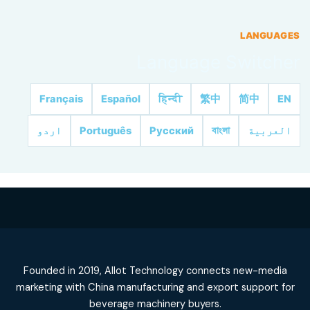
LANGUAGES
Language Switcher
Français
Español
हिन्दी
繁中
简中
EN
اردو
Português
Русский
বাংলা
العربية
Founded in 2019, Allot Technology connects new-media
marketing with China manufacturing and export support for
beverage machinery buyers.