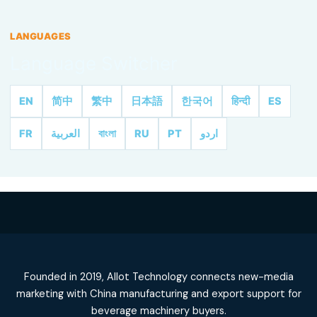
LANGUAGES
Language Switcher
EN
简中
繁中
日本語
한국어
हिन्दी
ES
FR
العربية
বাংলা
RU
PT
اردو
Founded in 2019, Allot Technology connects new-media
marketing with China manufacturing and export support for
beverage machinery buyers.