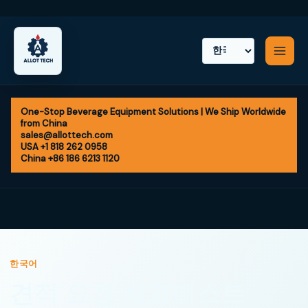
Skip
to
content
One-Stop Beverage Equipment Solutions | We Ship Worldwide
from China
sales@allottech.com
USA +1 818 262 0958
China +86 186 6213 1120
한국어
견적 요청 체크리스트