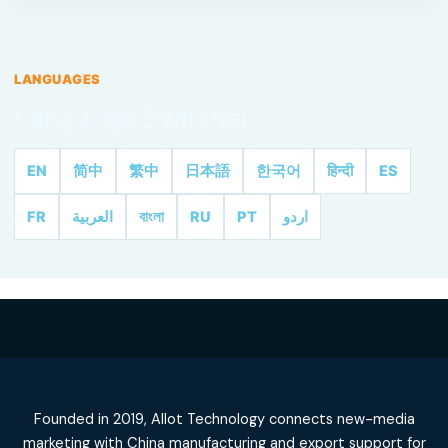
LANGUAGES
Language Switcher
EN
简中
繁中
日本語
한국어
हिन्दी
ES
FR
العربية
বাংলা
RU
PT
اردو
Founded in 2019, Allot Technology connects new-media
marketing with China manufacturing and export support for