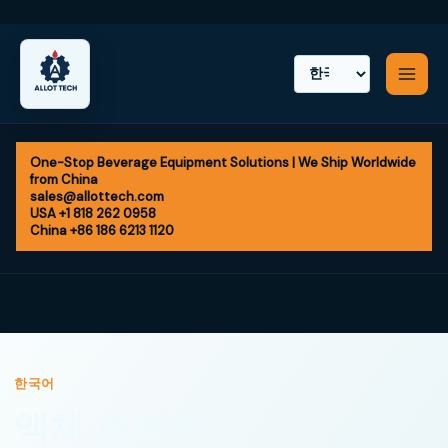
Skip
to
content
One-Stop Beverage Equipment Solutions | We Ship Worldwide
from China
sales@allottech.com
USA +1 818 262 0958
China +86 186 6213 1120
한국어
액체 충전기